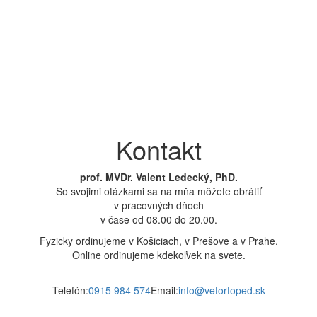
Kontakt
prof. MVDr. Valent Ledecký, PhD.
So svojimi otázkami sa na mňa môžete obrátiť
v pracovných dňoch
v čase od 08.00 do 20.00.
Fyzicky ordinujeme v Košiciach, v Prešove a v Prahe.
Online ordinujeme kdekoľvek na svete.
Telefón:
0915 984 574
Email:
info@vetortoped.sk