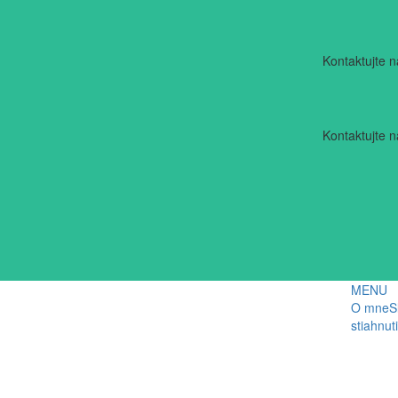
Kontaktujte 
Kontaktujte 
MENU
O mne
S
stiahnut