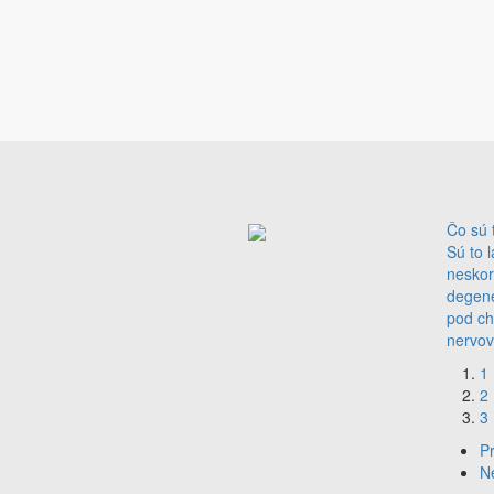
Čo sú 
Sú to l
neskor
degene
pod ch
nervov
1
2
3
P
N