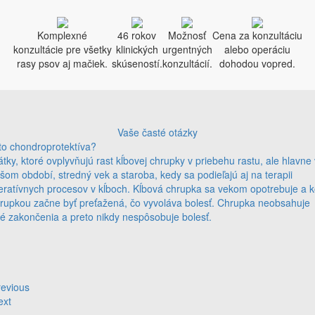
Komplexné
46 rokov
Možnosť
Cena za konzultáciu
konzultácie pre všetky
klinických
urgentných
alebo operáciu
rasy psov aj mačiek.
skúseností.
konzultácií.
dohodou vopred.
Vaše časté otázky
to chondroprotektíva?
átky, ktoré ovplyvňujú rast kĺbovej chrupky v priebehu rastu, ale hlavne 
šom období, stredný vek a staroba, kedy sa podieľajú aj na terapii
ratívnych procesov v kĺboch. Kĺbová chrupka sa vekom opotrebuje a k
rupkou začne byť preťažená, čo vyvoláva bolesť. Chrupka neobsahuje
é zakončenia a preto nikdy nespôsobuje bolesť.
revious
ext