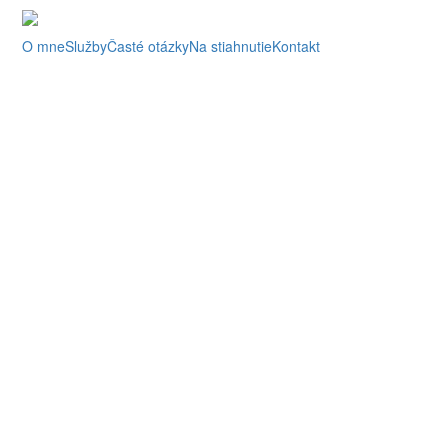
O mne
Služby
Časté otázky
Na stiahnutie
Kontakt