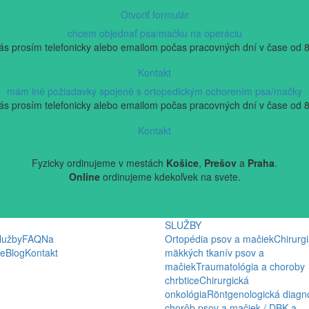
Otvoriť formulár
chcem objednať psa/mačku na operáciu
nás prosím telefonicky alebo emailom počas pracovných dní v čase od 8
Kontakt
mám iné požiadavky spojené s ortopedickým ochorením psa/mačky
nás prosím telefonicky alebo emailom počas pracovných dní v čase od 8
Kontakt
Fyzicky ordinujeme v mestách
Košice
,
Prešov
a
Praha
.
Online
ordinujeme kdekoľvek na svete.
SLUŽBY
lužby
FAQ
Na
Ortopédia psov a mačiek
Chirurg
ie
Blog
Kontakt
mäkkých tkanív psov a
mačiek
Traumatológia a choroby
chrbtice
Chirurgická
onkológia
Röntgenologická diagn
chorôb psov a mačiek / DBK a